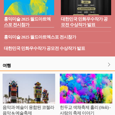
홍익미술 2025 월드아트엑
대한민국 민화우수작가 공
스포 전시참가
모전 수상작가 발표
홍익미술 2025 월드아트엑스포 전시참가
대한민국 민화우수작가 공모전 수상작가 발표
여행
음악과 예술이 융합된 코첼라
힌두교 색채축제 홀리 (Holi) -
음악 & 예술축제
사랑의 축제 이야기