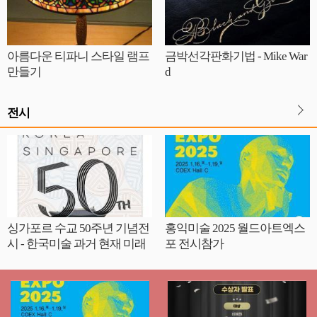
아름다운 티파니 스타일 램프
금박선각판화기법 - Mike War
만들기
d
전시
싱가포르 수교 50주년 기념전
홍익미술 2025 월드아트엑스
시 - 한국미술 과거 현재 미래
포 전시참가