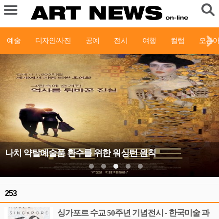
예술
디자인/사진
공예
전시
여행
컬럼
오픈
나치 약탈예술품 환수를 위한 워싱턴 원칙
253
싱가포르 수교 50주년 기념전시 - 한국미술 과