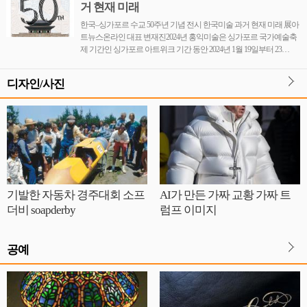
거 현재 미래
한국–싱가포르 수교 50주년 기념 전시 한국미술 과거 현재 미래 展아
트뉴스온라인 대표 변재진2024년 홍익미술은 싱가포르 국가예술축
제 기간인 싱가포르 아트위크 기간 동안 2024년 1월 19일부터 23…
디자인/사진
기발한 자동차 경주대회 소프
AI가 만든 가짜 교황 가짜 트
더비 soapderby
럼프 이미지
공예