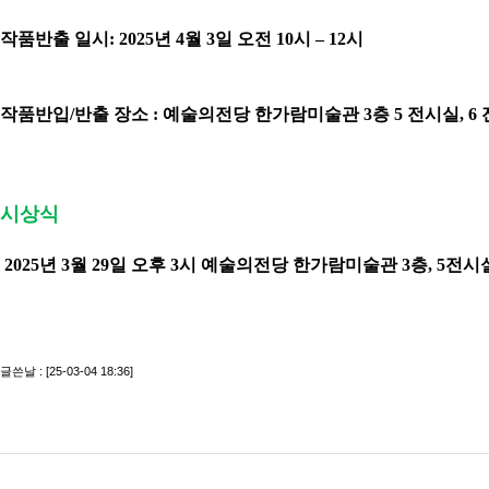
작품반출 일시
: 2025
년
4
월
3
일 오전
10
시
– 12
시
작품반입
/
반출 장소
:
예술의전당
한가람미술관
3
층
5
전시실
,
6
시상식
2025
년
3
월
29
일 오후
3
시 예술의전당 한가람미술관
3
층
, 5
전시
글쓴날 : [25-03-04 18:36]