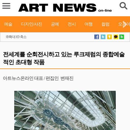
예술
디자인/사진
공예
전시
여행
컬럼
오픈
확대
l
축소
전세계를 순회전시하고 있는 루크제럼의 종합예술
적인 초대형 작품
아트뉴스온라인 대표 / 편집인 변재진