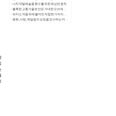
나치 약탈예술품 환수를 위한 워싱턴 원칙
볼록한 교통거울로 만든 거대한 오브제 작품 ORB
피카소 작품 위에 붙여진 처참한 가자지구 모자 사진
평화, 사랑, 깨달음의 상징을 묘사하는 마이클 베니스티