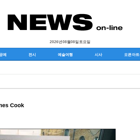
2026년 08월 08일 토요일
공예
전시
예술여행
시사
오픈 아트