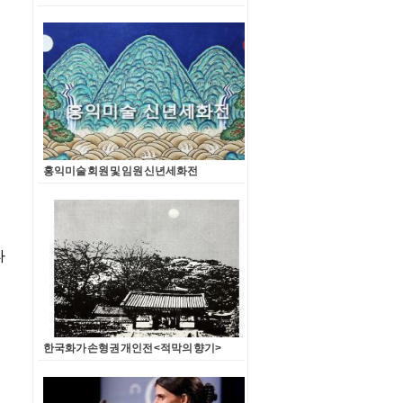
홍익미술 회원 및 임원 신년세화전
한국화가 손형권 개인전 <적막의 향기>