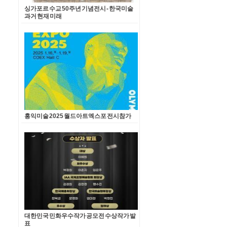
싱가포르 수교 50주년 기념전시 - 한국미술
과거 현재 미래
홍익미술 2025 월드아트엑스포 전시참가
대한민국 민화우수작가 공모전 수상작가 발
표