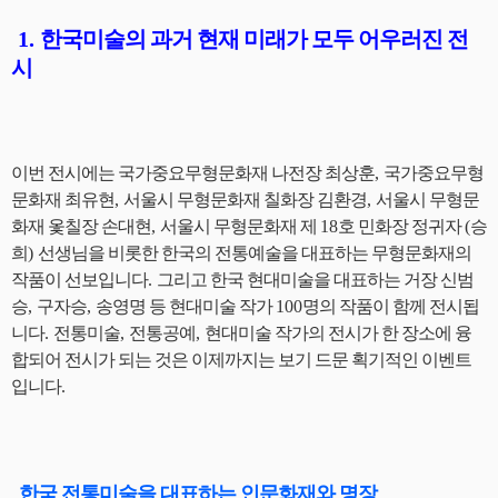
1.
한국미술의 과거 현재 미래가 모두 어우러진 전
시
이번 전시에는 국가중요무형문화재 나전장 최상훈
,
국가중요무형
문화재 최유현
,
서울시 무형문화재 칠화장 김환경
,
서울시 무형문
화재 옻칠장 손대현
,
서울시 무형문화재 제
18
호 민화장 정귀자
(
승
희
)
선생님을 비롯한 한국의 전통예술을 대표하는 무형문화재의
작품이 선보입니다
.
그리고 한국 현대미술을 대표하는 거장 신범
승
,
구자승
,
송영명 등 현대미술 작가
100
명의 작품이 함께 전시됩
니다
.
전통미술
,
전통공예
,
현대미술 작가의 전시가 한 장소에 융
합되어 전시가 되는 것은 이제까지는 보기 드문 획기적인 이벤트
입니다
.
한국 전통미술을 대표하는 인문화재와 명장