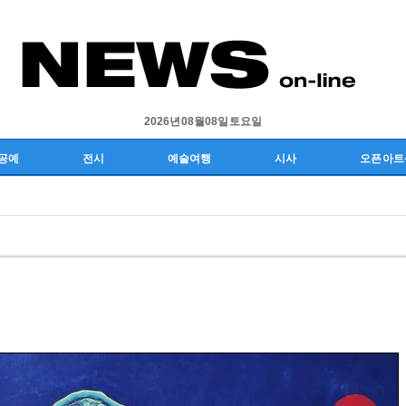
2026년 08월 08일 토요일
공예
전시
예술여행
시사
오픈 아트