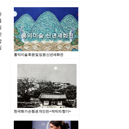
홍익미술 회원 및 임원 신년세화전
한국화가 손형권 개인전 <적막의 향기>