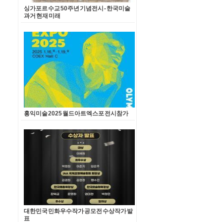
싱가포르 수교 50주년 기념전시 - 한국미술
과거 현재 미래
홍익미술 2025 월드아트엑스포 전시참가
대한민국 민화우수작가 공모전 수상작가 발
표