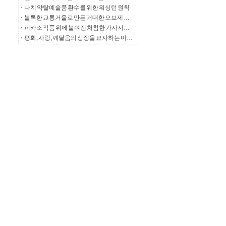
나치 약탈예술품 환수를 위한 워싱턴 원칙
볼록한 교통거울로 만든 거대한 오브제 작품 ORB
피카소 작품 위에 붙여진 처참한 가자지구 모자 사진
평화, 사랑, 깨달음의 상징을 묘사하는 마이클 베니스티