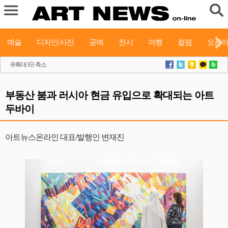
예술
디자인/사진
공예
전시
여행
컬럼
오픈
확대
l
축소
부동산 붐과 러시아 현금 유입으로 확대되는 아트
두바이
아트뉴스온라인 대표/발행인 변재진