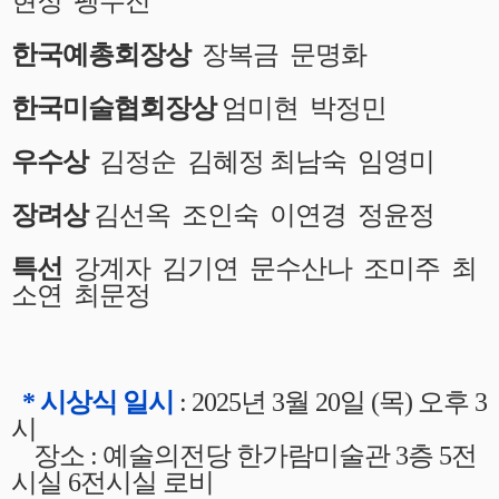
현정 팽수진
한국예총회장상
장복금 문명화
한국미술협회장상
엄미현 박정민
우수상
김정순 김혜정 최남숙 임영미
장려상
김선옥 조인숙 이연경 정윤정
특선
강계자 김기연 문수산나 조미주 최
소연 최문정
* 시상식 일시
: 2025년 3월 20일 (목) 오후 3
시
장소 : 예술의전당 한가람미술관 3층 5전
시실 6전시실 로비