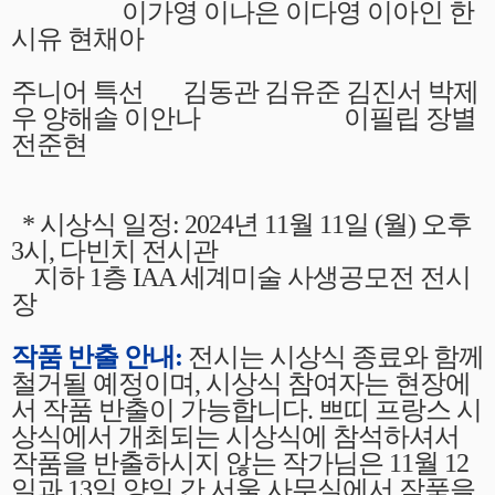
이가영 이나은 이다영 이아인 한
시유 현채아
주니어 특선 김동관 김유준 김진서 박제
우 양해솔 이안나 이필립
장별
전준현
* 시상식 일정: 2024년 11월 11일 (월) 오후
3시, 다빈치 전시관
지하 1층 IAA 세계미술 사생공모전 전시
장
작품 반출 안내:
전시는 시상식 종료와 함께
철거될 예정이며, 시상식 참여자는 현장에
서 작품 반출이 가능합니다. 쁘띠 프랑스 시
상식에서 개최되는 시상식에 참석하셔서
작품을 반출하시지 않는 작가님은 11월 12
일과 13일 양일 간 서울 사무실에서 작품을