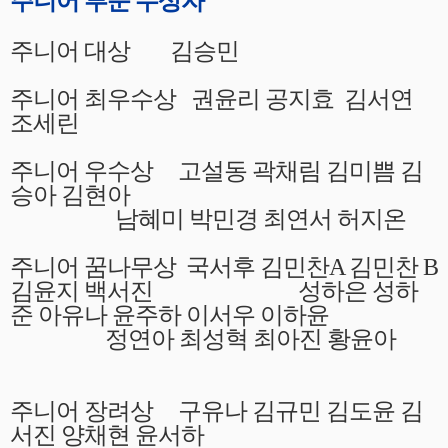
주니어 부문 수상자
주니어 대상 김승민
주니어 최우수상 권윤리 공지효 김서연
조세린
주니어 우수상 고설동 곽채림 김미쁨 김
승아 김현아
남혜미 박민경 최연서 허지온
주니어 꿈나무상 국서후 김민찬A 김민찬 B
김윤지 백서진 성하은 성하
준 아유나 윤주하 이서우 이하윤
정연아
최성혁 최아진 황윤아
주니어 장려상 구유나 김규민 김도윤 김
서진 양채현 윤서하