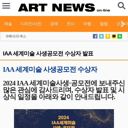
예술
디자인/사진
공예
전시
여행
컬럼
오픈
확대
l
축소
IAA 세계미술 사생공모전 수상자 발표
IAA 세계미술 사생공모전 수상자
2024 IAA 세계미술사생·공모전에 보내주신
많은 관심에 감사드리며, 수상자 발표 및 시
상식 일정을 아래와 같이 안내드립니다.