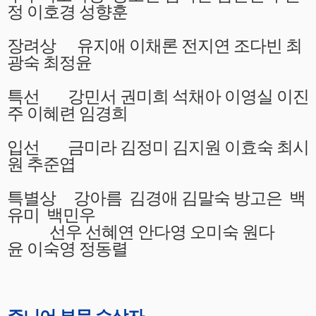
정 이호경 성향훈
장려상
유지애 이채론 전지연 조다빈 최
광숙 최정윤
특선 강민서 권미희 석채아 이영실 이진
주 이혜련 임경희
입선 금미라 김정미 김지원 이효숙 최시
원 추준엽
특별상 강아름 김경애 김말숙 방고은 백
유미 백민우
선우 선혜연
안다영 오미숙 원다
윤
이숙영
정동렬